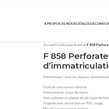
A PROPOS DE NOUS
CATALOGUE
CONSIGN
Accueil
/
Outils pour le métal
/
F 858 Perfora
F 858 Perforat
d’immatriculati
Perforateur – pour les plaques d’immatricul
Outil de conception robuste.
Poinçonne les trous de rivets.
Avec poinçon et plaque de découpe de 6 m
Poignée avec protection en PVC rouge.
Monté sur un support en bois.